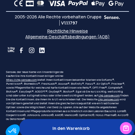
2005-2026 Alle Rechte vorbehalten Gruppe
V1.1.1797
Rechtliche Hinweise
Allgemeine Geschäftsbedingungen (AGB)
Sensee, der neue Name von linsenbilliger.de
Kaufen Sie Ihre Kontaktlinsen billiger online:
https://chg.sensee.com
bietet Ihnen Kontaktlinsen bekannter Marken wie SofLens®,
PureVision®, Biomedics®, FreshLook®, Acuvue®, Biofinity®, Focus®, Air Optix®, Proclear®,
sowie Pflegemittel für weiche und harte Kontaktlinsen wie ReNu®, OPTI Free®, Complete®,
Biotrue®, EasySept®, AOSEPT®, OxySept®, Boston®. Egal ob Sie kurzsichtig, weitsichtig
sind oder unter Astigmatismus oder Altersweitsichtigkeit leiden, auf
chg.sensee.com
finden
Sie die Kontaktlinsen, die Ihnen Ihr Arzt verschrieben hat. Die Website
chg.sensee.com
wird
von Optikern geleitet und bietet Ihnen die gleiche Servicequalität wie ein traditioneller
Optiker sowie die Möglichkeit, viel Geld zu sparen. Alle auf der Website angebotenen
Kontaktlinsen und Pflegeprodukte kommen ausschließlich von den Laboren Bausch & Lomb©,
CooperVision©, Johnson & Johnson©, AMO©, Menicon©, Ophtalmic©, Horus Pharma©, Avizor©
ou Densmore©.
In den Warenkorb