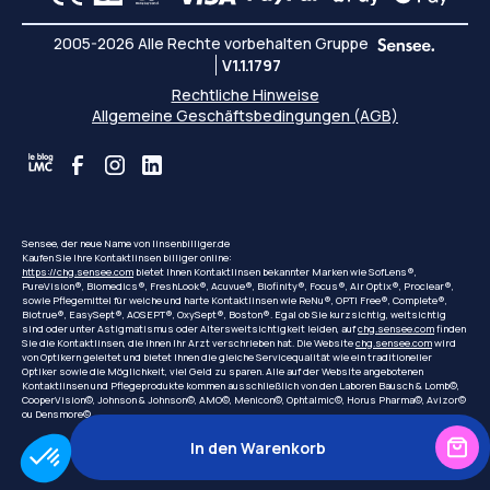
2005-2026 Alle Rechte vorbehalten Gruppe
V1.1.1797
Rechtliche Hinweise
Allgemeine Geschäftsbedingungen (AGB)
Sensee, der neue Name von linsenbilliger.de
Kaufen Sie Ihre Kontaktlinsen billiger online:
https://chg.sensee.com
bietet Ihnen Kontaktlinsen bekannter Marken wie SofLens®,
PureVision®, Biomedics®, FreshLook®, Acuvue®, Biofinity®, Focus®, Air Optix®, Proclear®,
sowie Pflegemittel für weiche und harte Kontaktlinsen wie ReNu®, OPTI Free®, Complete®,
Biotrue®, EasySept®, AOSEPT®, OxySept®, Boston®. Egal ob Sie kurzsichtig, weitsichtig
sind oder unter Astigmatismus oder Altersweitsichtigkeit leiden, auf
chg.sensee.com
finden
Sie die Kontaktlinsen, die Ihnen Ihr Arzt verschrieben hat. Die Website
chg.sensee.com
wird
von Optikern geleitet und bietet Ihnen die gleiche Servicequalität wie ein traditioneller
Optiker sowie die Möglichkeit, viel Geld zu sparen. Alle auf der Website angebotenen
Kontaktlinsen und Pflegeprodukte kommen ausschließlich von den Laboren Bausch & Lomb©,
CooperVision©, Johnson & Johnson©, AMO©, Menicon©, Ophtalmic©, Horus Pharma©, Avizor©
ou Densmore©.
In den Warenkorb