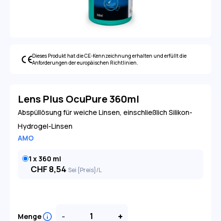
Dieses Produkt hat die CE-Kennzeichnung erhalten und erfüllt die
Anforderungen der europäischen Richtlinien.
Lens Plus OcuPure 360ml
Abspüllösung für weiche Linsen, einschließlich Silikon-
Hydrogel-Linsen
AMO
1 x 360 ml
CHF
8,54
Sei {Preis}/L
-
+
Menge