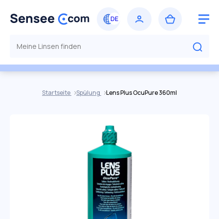
Startseite
Spülung
Lens Plus OcuPure 360ml