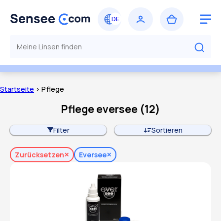
Startseite
> Pflege
Pflege eversee
(
12
)
Filter
Sortieren
Zurücksetzen
Eversee