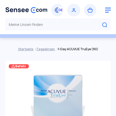
Startseite
Tageslinsen
1-Day ACUVUE TruEye (90)
Befehl